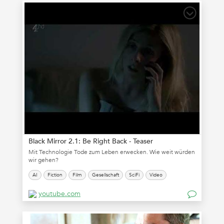
Black Mirror 2.1: Be Right Back - Teaser
Mit Technologie Tode zum Leben erwecken. Wie weit würden
wir gehen?
AI
Fiction
Film
Gesellschaft
SciFi
Video
youtube.com