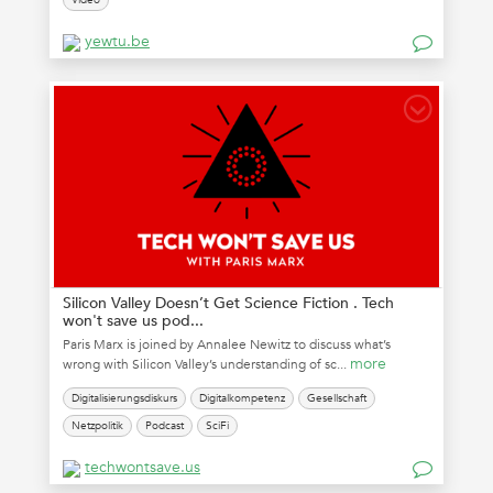
yewtu.be
Silicon Valley Doesn’t Get Science Fiction . Tech
won't save us pod...
Paris Marx is joined by Annalee Newitz to discuss what’s
more
wrong with Silicon Valley’s understanding of sc...
Digitalisierungsdiskurs
Digitalkompetenz
Gesellschaft
Netzpolitik
Podcast
SciFi
techwontsave.us