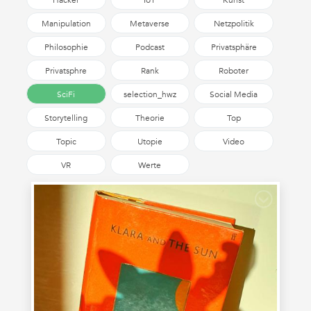
Hacker
IoT
Kunst
Manipulation
Metaverse
Netzpolitik
Philosophie
Podcast
Privatsphäre
Privatsphre
Rank
Roboter
SciFi
selection_hwz
Social Media
Storytelling
Theorie
Top
Topic
Utopie
Video
VR
Werte