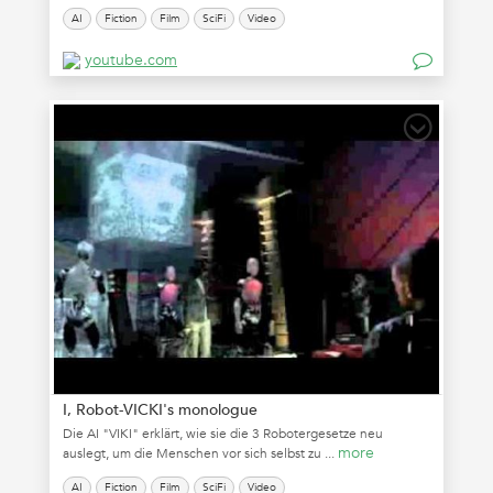
AI
Fiction
Film
SciFi
Video
youtube.com
I, Robot-VICKI's monologue
Die AI "VIKI" erklärt, wie sie die 3 Robotergesetze neu
more
auslegt, um die Menschen vor sich selbst zu ...
AI
Fiction
Film
SciFi
Video