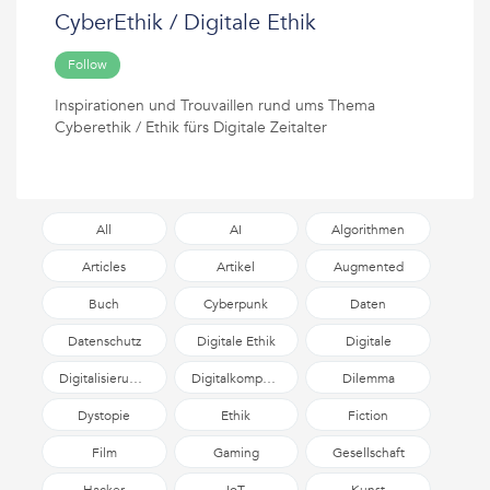
CyberEthik / Digitale Ethik
Follow
Inspirationen und Trouvaillen rund ums Thema
Cyberethik / Ethik fürs Digitale Zeitalter
All
AI
Algorithmen
Articles
Artikel
Augmented
Reality
Buch
Cyberpunk
Daten
Datenschutz
Digitale Ethik
Digitale
Selbstverteidigung
Digitalisierungsdiskurs
Digitalkompetenz
Dilemma
Dystopie
Ethik
Fiction
Film
Gaming
Gesellschaft