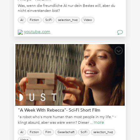
Was, wenn die freundliche AI nur dein Bestes will, aber du
nicht einverstanden bist?
AI
Fiction
SciFi
selection_hwz
Video
youtube.com
"A Week With Rebecca"- Sci-Fi Short Film
"a robot who's more human than most people in my life." -
more
klingt absurd, aber was wäre wenn? Dieser ...
AI
Fiction
Film
Gesellschaft
SciFi
selection_hwz
Video