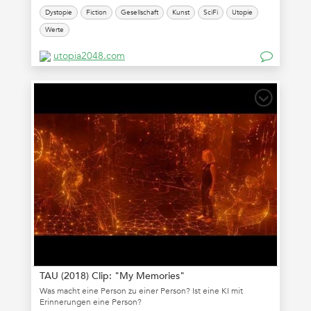
Dystopie
Fiction
Gesellschaft
Kunst
SciFi
Utopie
Werte
utopia2048.com
TAU (2018) Clip: "My Memories"
Was macht eine Person zu einer Person? Ist eine KI mit
Erinnerungen eine Person?