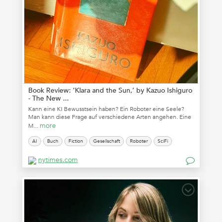
Book Review: ‘Klara and the Sun,’ by Kazuo Ishiguro
- The New ...
Kann eine KI Bewusstsein haben? Ein Roboter eine Seele?
Man kann diese Frage auf verschiedene Arten angehen. Eine
more
M...
AI
Buch
Fiction
Gesellschaft
Roboter
SciFi
nytimes.com