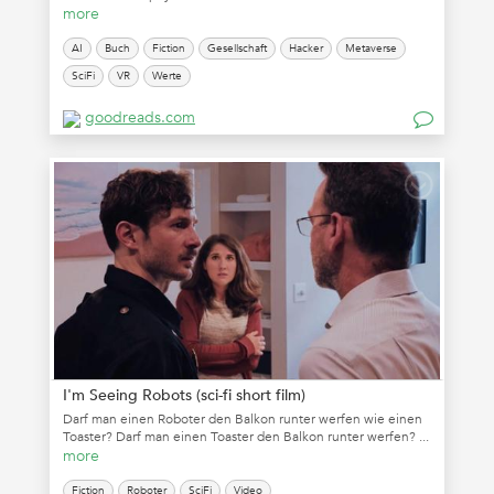
more
AI
Buch
Fiction
Gesellschaft
Hacker
Metaverse
SciFi
VR
Werte
goodreads.com
I'm Seeing Robots (sci-fi short film)
Darf man einen Roboter den Balkon runter werfen wie einen
Toaster? Darf man einen Toaster den Balkon runter werfen? ...
more
Fiction
Roboter
SciFi
Video