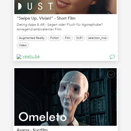
"Swipe Up, Vivian!" - Short Film
Dating Apps & AR - Segen oder Fluch für Agoraphobe?
Anregend ambivalenter Film.
Augmented Reality
Fiction
Film
SciFi
selection_hwz
Video
yewtu.be
Avarya - Kurzfilm