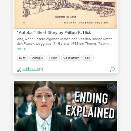
"Autofac" Short Story by Philipp K. Dick
Was, wenn unsere eigenen Maschinen uns den Boden unter
den Füssen weggraben? - Bereits 1955 ein Thema. (Reprin...
more
Buch
Dystopie
Fiction
Gesellschaft
SciFi
archive.org