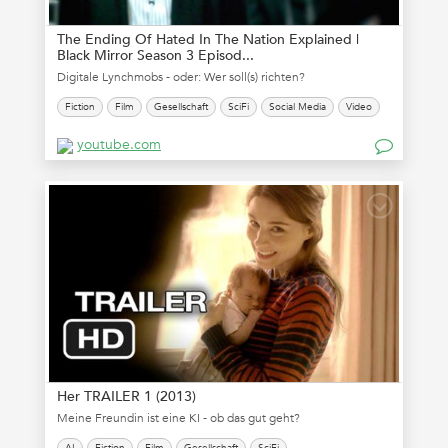
The Ending Of Hated In The Nation Explained |
Black Mirror Season 3 Episod...
Digitale Lynchmobs - oder: Wer soll(s) richten?
Fiction
Film
Gesellschaft
SciFi
Social Media
Video
youtube.com
Her TRAILER 1 (2013)
Meine Freundin ist eine KI - ob das gut geht?
AI
Fiction
Film
Gesellschaft
SciFi