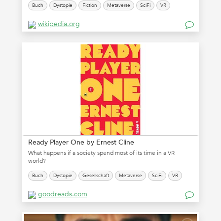
Buch
Dystopie
Fiction
Metaverse
SciFi
VR
wikipedia.org
Ready Player One by Ernest Cline
What happens if a society spend most of its time in a VR
world?
Buch
Dystopie
Gesellschaft
Metaverse
SciFi
VR
goodreads.com