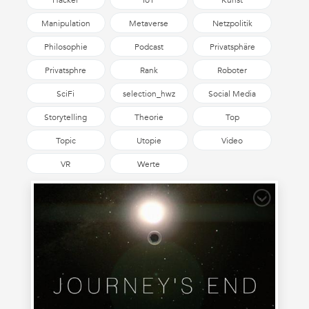
Hacker
IoT
Kunst
Manipulation
Metaverse
Netzpolitik
Philosophie
Podcast
Privatsphäre
Privatsphre
Rank
Roboter
SciFi
selection_hwz
Social Media
Storytelling
Theorie
Top
Topic
Utopie
Video
VR
Werte