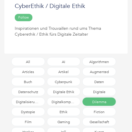
CyberEthik / Digitale Ethik
Follow
Inspirationen und Trouvaillen rund ums Thema
Cyberethik / Ethik fürs Digitale Zeitalter
All
AI
Algorithmen
Articles
Artikel
Augmented
Reality
Buch
Cyberpunk
Daten
Datenschutz
Digitale Ethik
Digitale
Selbstverteidigung
Digitalisierungsdiskurs
Digitalkompetenz
Dilemma
Dystopie
Ethik
Fiction
Film
Gaming
Gesellschaft