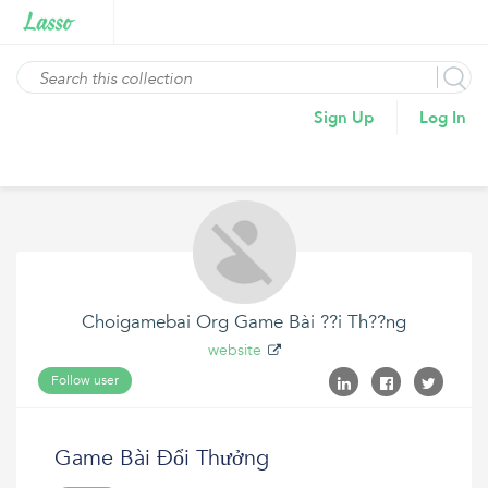
Sign Up
Log In
Choigamebai Org Game Bài ??i Th??ng
website
Follow user
Game Bài Đổi Thưởng