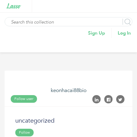
Sign Up
Log In
keonhacai88bio
Follow user
uncategorized
Follow