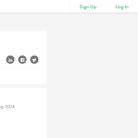
Sign Up
Log In
ng 2024