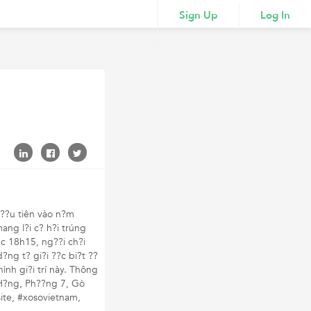
Sign Up
Log In
n ??u tiên vào n?m
ang l?i c? h?i trúng
úc 18h15, ng??i ch?i
?ng t? gi?i ??c bi?t ??
hình gi?i trí này. Thông
 H?ng, Ph??ng 7, Gò
te, #xosovietnam,