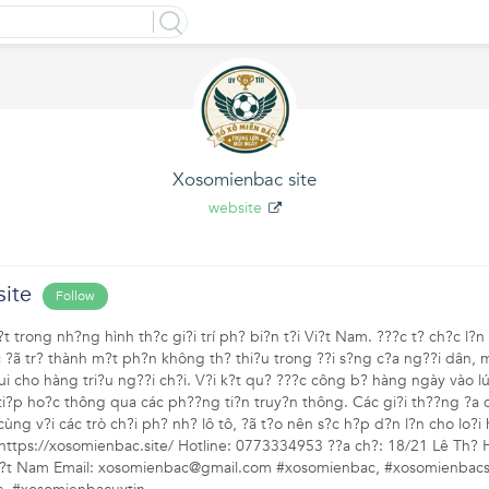
Xosomienbac site
website
ite
Follow
t trong nh?ng hình th?c gi?i trí ph? bi?n t?i Vi?t Nam. ???c t? ch?c l?
 ?ã tr? thành m?t ph?n không th? thi?u trong ??i s?ng c?a ng??i dân, m
ui cho hàng tri?u ng??i ch?i. V?i k?t qu? ???c công b? hàng ngày vào l
 ti?p ho?c thông qua các ph??ng ti?n truy?n thông. Các gi?i th??ng ?a d
cùng v?i các trò ch?i ph? nh? lô tô, ?ã t?o nên s?c h?p d?n l?n cho lo?i 
: https://xosomienbac.site/ Hotline: 0773334953 ??a ch?: 18/21 Lê Th?
i?t Nam Email: xosomienbac@gmail.com #xosomienbac, #xosomienbacsi