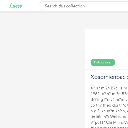
Follow user
Xosomienbac s
X? s? mi?n B?c, là m?
1962, x? s? mi?n B?c
th??ng l?n và ni?m v
có th? theo dõi tr?c
n gi?i khuy?n khích, 
tin liên h?: Website
V?p, H? Chí Minh, V