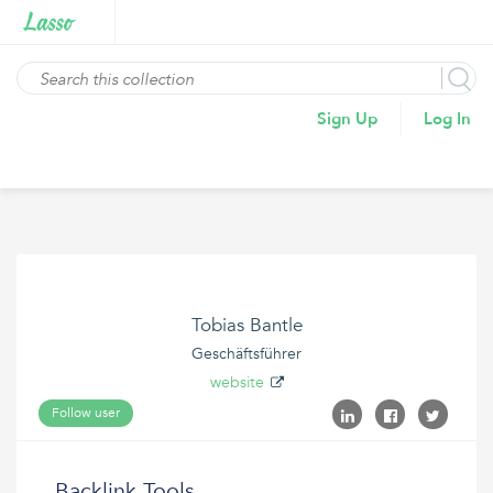
Sign Up
Log In
Tobias Bantle
Geschäftsführer
website
Follow user
Backlink Tools