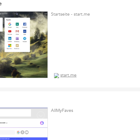
e
Startseite - start.me
start.me
AllMyFaves