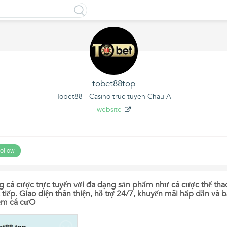
tobet88top
Tobet88 - Casino truc tuyen Chau A
website
ollow
g cá cược trực tuyến với đa dạng sản phẩm như cá cược thể tha
ực tiếp. Giao diện thân thiện, hỗ trợ 24/7, khuyến mãi hấp dẫn và
iệm cá cưO