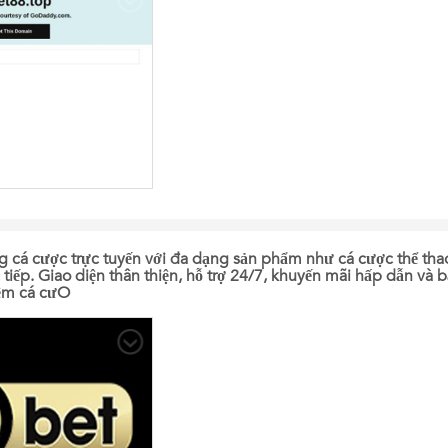
g cá cược trực tuyến với đa dạng sản phẩm như cá cược thể tha
ực tiếp. Giao diện thân thiện, hỗ trợ 24/7, khuyến mãi hấp dẫn và
iệm cá cưO