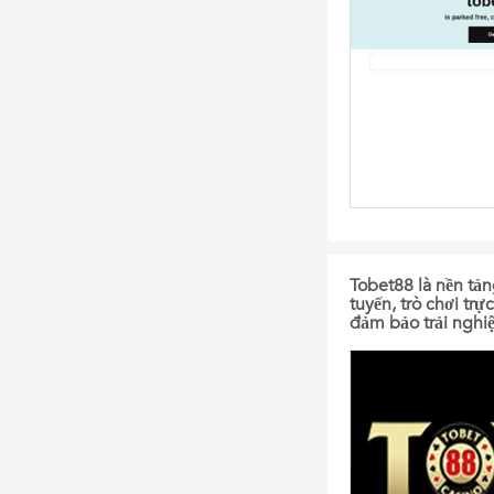
Tobet88 là nền tản
tuyến, trò chơi tr
đảm bảo trải ngh