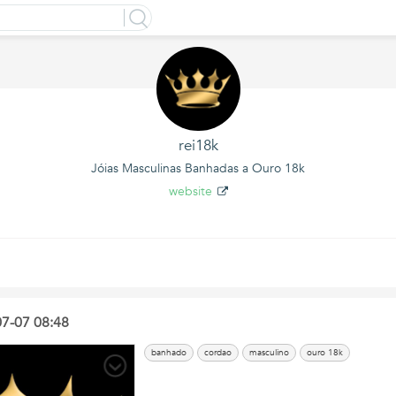
rei18k
Jóias Masculinas Banhadas a Ouro 18k
website
07-07 08:48
banhado
cordao
masculino
ouro 18k