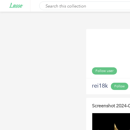
Follow user
rei18k
Follow
Screenshot 2024-