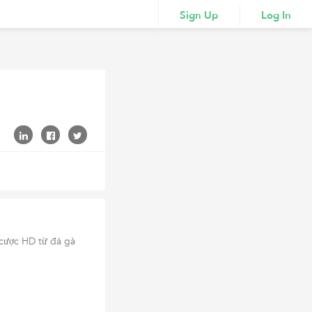
Sign Up
Log In
cược HD từ đá gà