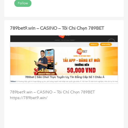
Follow
789bet9.win – CASINO – Tôi Chỉ Chọn 789BET
789bet9.win – CASINO – Tôi Chỉ Chọn 789BET
https://789bet9.win/