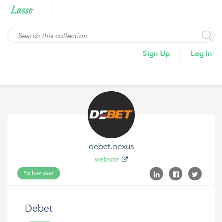
Sign Up
Log In
debet.nexus
website
Follow user
Debet