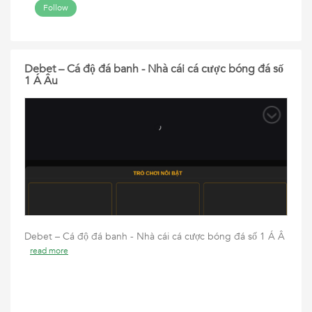
Follow
Debet – Cá độ đá banh - Nhà cái cá cược bóng đá số
1 Á Âu
Debet – Cá độ đá banh - Nhà cái cá cược bóng đá số 1 Á Â
read more