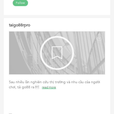
Follow
taigo88rpro
Sau nhiều lần nghiên cứu thị trường và nhu cầu của người
chơi, tải go88 ra 
read more