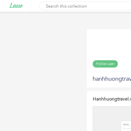
Follow user
hanhhuongtrav
Hanhhuongtravel.