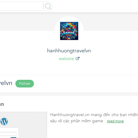
hanhhuongtravelvn
website
elvn
Follow
vn
Hanhhuongtravel.vn mang đến cho bạn nhữn
sâu về các phần mềm game
read more