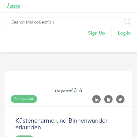
Sign Up
Log In
nayave4016
Follow user
Küstencharme und Binnenwunder
erkunden