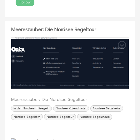
Follow
Meereszauber: Die Nordsee Segeltour
Meereszauber: Die Nordsee Segeltour
in der Nordsee mitsegeln
Nordsee Kojencharter
Nordsee Segelreise
Nordsee Segeltörn
Nordsee Segeltour
Nordsee Segelurlaub
segeln in der Nordsee