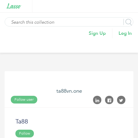
Sign Up
Log In
ta88vn.one
Follow user
Ta88
Follow