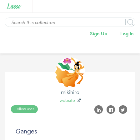
Sign Up
Log In
mikihiro
website
Follow user
Ganges