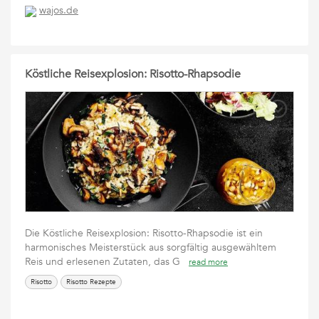
wajos.de
Köstliche Reisexplosion: Risotto-Rhapsodie
Die Köstliche Reisexplosion: Risotto-Rhapsodie ist ein
harmonisches Meisterstück aus sorgfältig ausgewähltem
Reis und erlesenen Zutaten, das G
read more
Risotto
Risotto Rezepte