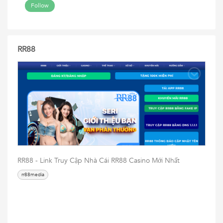
Follow
RR88
RR88 - Link Truy Cập Nhà Cái RR88 Casino Mới Nhất
rr88media