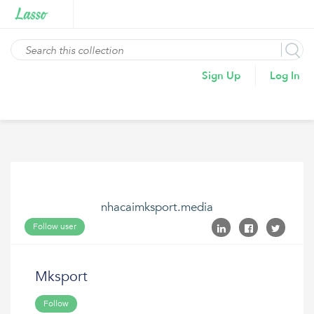
Sign Up
Log In
nhacaimksport.media
Follow user
Mksport
Follow