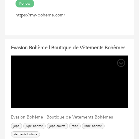
Follow
https://my-boheme.com/
Evasion Bohème | Boutique de Vêtements Bohèmes
Evasion Bohème | Boutique de Vêtements Bohèmes
jupe
jupe bohme
jupe courte
robe
robe bohme
vtements bohme