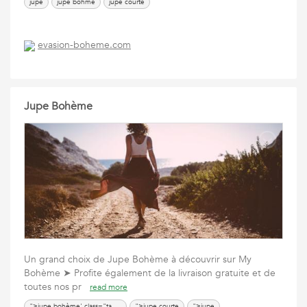
jupe
jupe bohme
jupe courte
evasion-boheme.com
Jupe Bohème
Un grand choix de Jupe Bohème à découvrir sur My
Bohème ➤ Profite également de la livraison gratuite et de
toutes nos pr
read more
">
jupe bohème
' class="tags-block">">jupe bohème
">jupe courte
">jupe