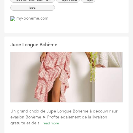
jupe:
jupe bohème:
my-boheme.com
jupe courte:
jupe longue
Jupe Longue Bohème
Un grand choix de Jupe Longue Bohème à découvrir sur
evasion Bohème ➤ Profite également de la livraison
gratuite et de t
read more