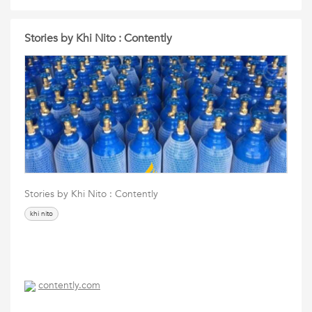
Stories by Khi Nito : Contently
Stories by Khi Nito : Contently
khi nito
contently.com