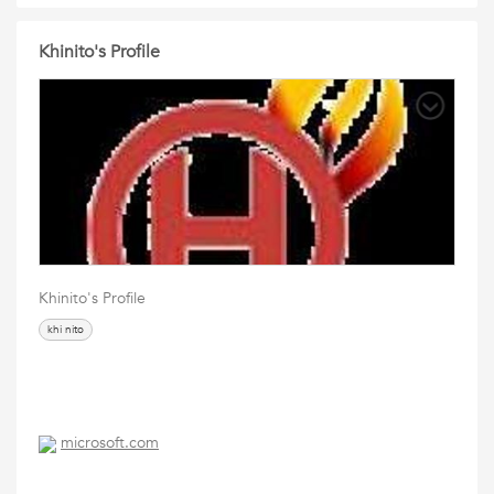
Khinito's Profile
Khinito's Profile
khi nito
microsoft.com