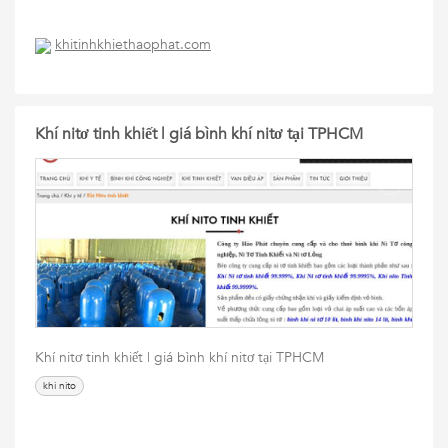
khitinhkhiethaophat.com
Khí nitơ tinh khiết | giá bình khí nitơ tại TPHCM
Khí nitơ tinh khiết | giá bình khí nitơ tại TPHCM
khi nito