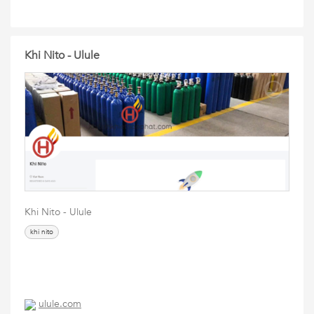
Khi Nito - Ulule
Khi Nito - Ulule
khi nito
ulule.com