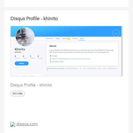
Disqus Profile - khinito
Disqus Profile - khinito
khi nito
disqus.com