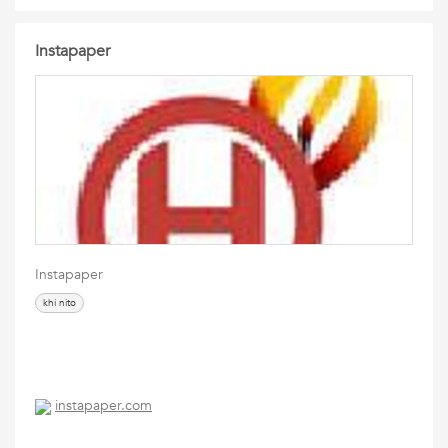
Instapaper
Instapaper
khi nito
instapaper.com