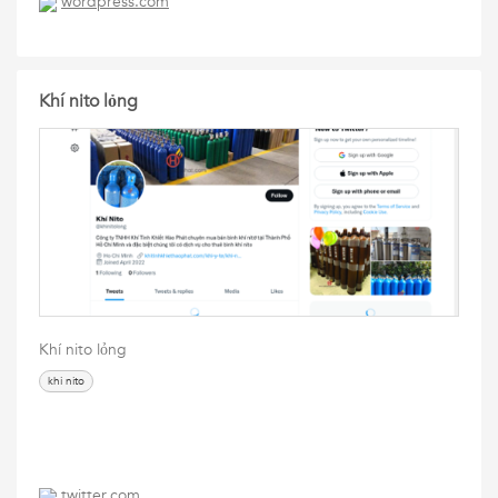
wordpress.com
Khí nito lỏng
Khí nito lỏng
khi nito
twitter.com