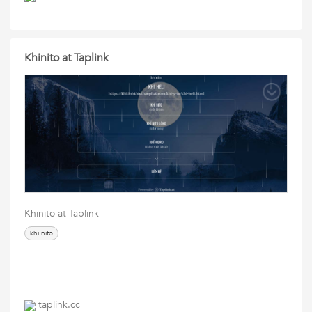
Khinito at Taplink
Khinito at Taplink
khi nito
taplink.cc