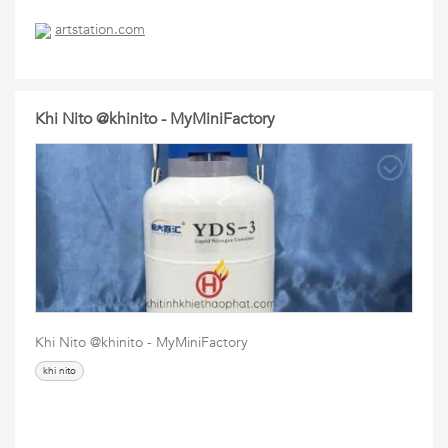
artstation.com
Khi Nito @khinito - MyMiniFactory
Khi Nito @khinito - MyMiniFactory
khi nito