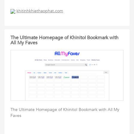
khitinhkhiethaophat.com
The Ultimate Homepage of Khinito! Bookmark with
All My Faves
The Ultimate Homepage of Khinito! Bookmark with All My
Faves