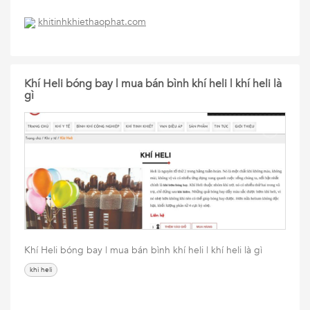
khitinhkhiethaophat.com
Khí Heli bóng bay | mua bán bình khí heli | khí heli là
gì
Khí Heli bóng bay | mua bán bình khí heli | khí heli là gì
khi heli