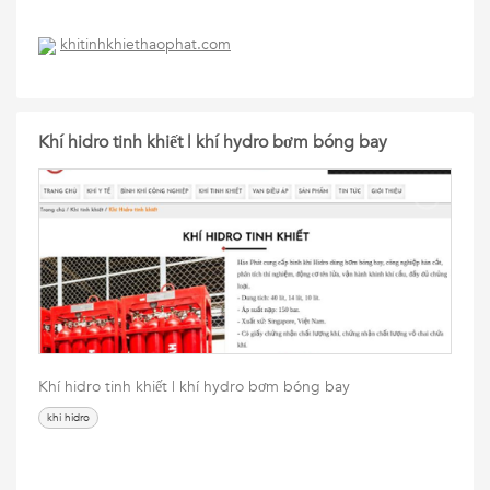
khitinhkhiethaophat.com
Khí hidro tinh khiết | khí hydro bơm bóng bay
Khí hidro tinh khiết | khí hydro bơm bóng bay
khi hidro