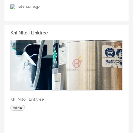
hatena.ne.jp
Khi Nito | Linktree
Khi Nito | Linktree
khi nito