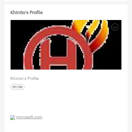
Khinito's Profile
Khinito's Profile
khi nito
microsoft.com