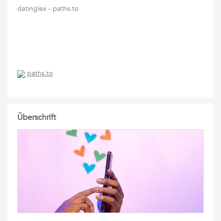
datinglex - paths.to
paths.to
Überschrift