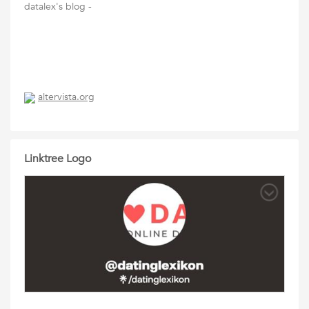
datalex's blog -
altervista.org
Linktree Logo