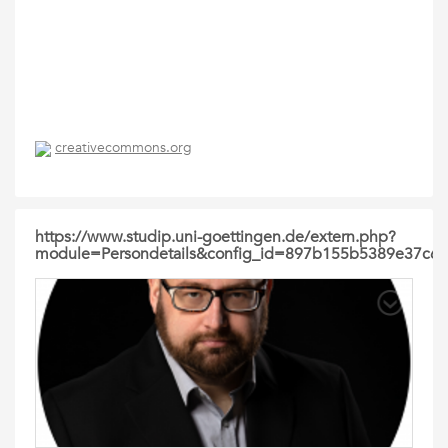
creativecommons.org
https://www.studip.uni-goettingen.de/extern.php?
module=Persondetails&config_id=897b155b5389e37c