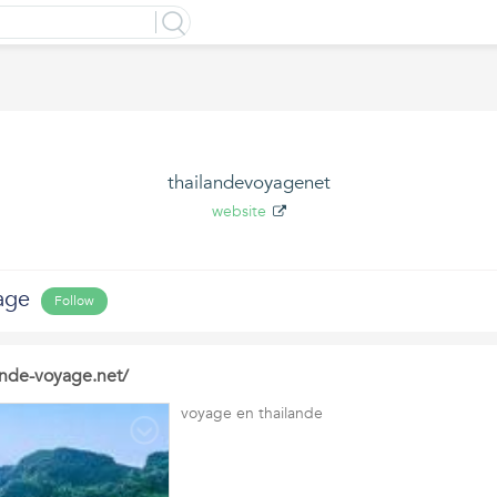
thailandevoyagenet
website
age
Follow
ande-voyage.net/
voyage en thailande