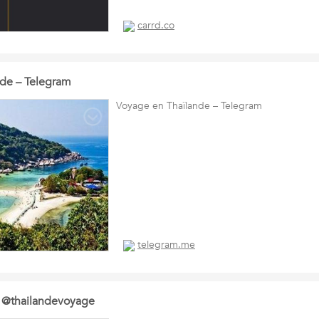
carrd.co
de – Telegram
Voyage en Thaïlande – Telegram
telegram.me
t @thailandevoyage