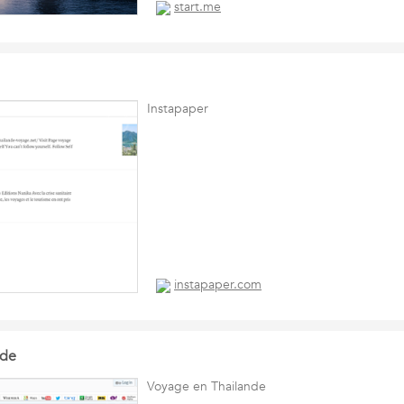
start.me
Instapaper
instapaper.com
nde
Voyage en Thailande