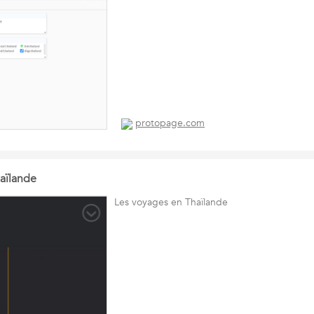
protopage.com
aïlande
Les voyages en Thaïlande