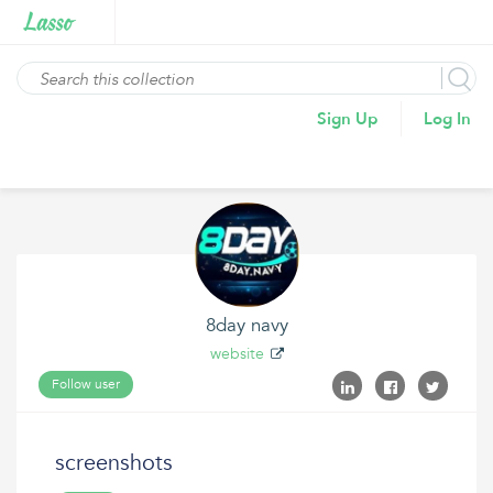
Sign Up
Log In
8day navy
website
Follow user
screenshots