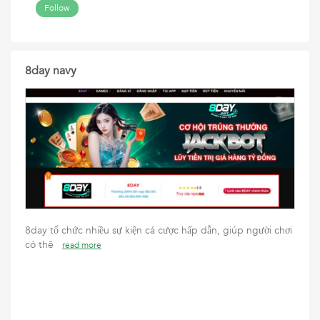
Follow
8day navy
8day tổ chức nhiều sự kiện cá cược hấp dẫn, giúp người chơi
có thê
read more