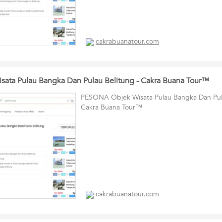
cakrabuanatour.com
ata Pulau Bangka Dan Pulau Belitung - Cakra Buana Tour™
PESONA Objek Wisata Pulau Bangka Dan Pula
Cakra Buana Tour™
cakrabuanatour.com