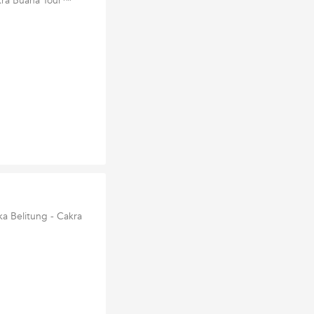
akra Buana Tour™
a Belitung - Cakra