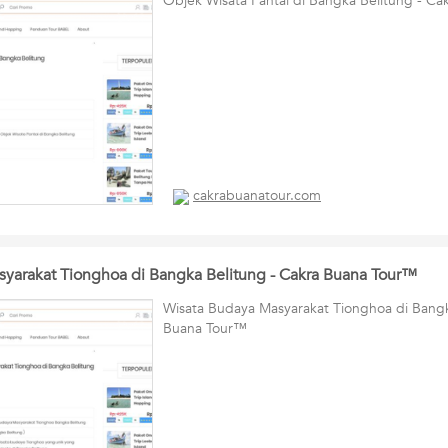
Objek Wisata Pantai di Bangka Belitung - C
cakrabuanatour.com
yarakat Tionghoa di Bangka Belitung - Cakra Buana Tour™
Wisata Budaya Masyarakat Tionghoa di Bangk
Buana Tour™