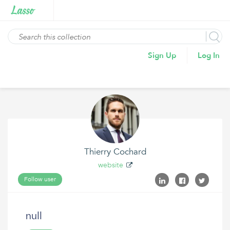
Sign Up
Log In
Thierry Cochard
website
Follow user
null