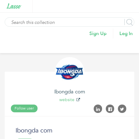
Sign Up
Log In
Ibongda com
website
Follow user
Ibongda com