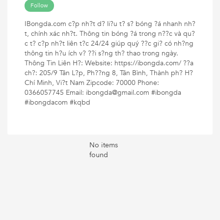
Follow
IBongda.com c?p nh?t d? li?u t? s? bóng ?á nhanh nh?
t, chính xác nh?t. Thông tin bóng ?á trong n??c và qu?
c t? c?p nh?t liên t?c 24/24 giúp quý ??c gi? có nh?ng
thông tin h?u ích v? ??i s?ng th? thao trong ngày.
Thông Tin Liên H?: Website: https://ibongda.com/ ??a
ch?: 205/9 Tân L?p, Ph??ng 8, Tân Bình, Thành ph? H?
Chí Minh, Vi?t Nam Zipcode: 70000 Phone:
0366057745 Email: ibongda@gmail.com #ibongda
#ibongdacom #kqbd
No items
found