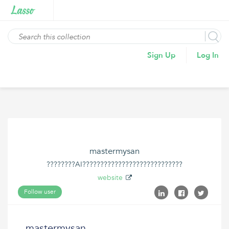
Sign Up
Log In
mastermysan
????????AI????????????????????????????
website
Follow user
mastermysan