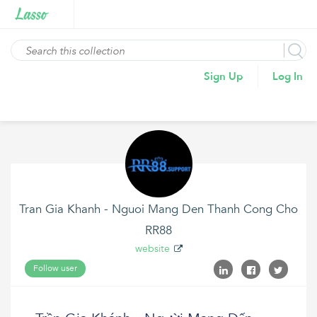
Sign Up
Log In
Tran Gia Khanh - Nguoi Mang Den Thanh Cong Cho
RR88
website
Follow user