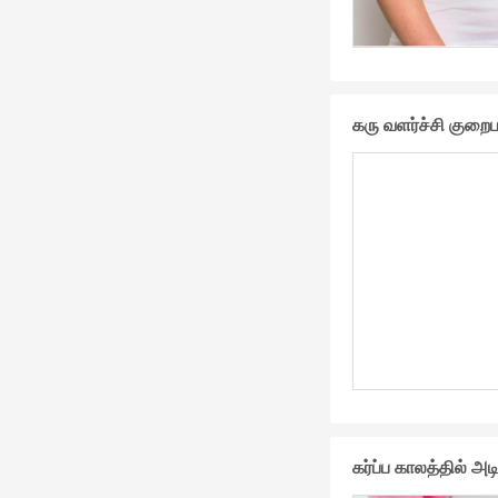
கரு வளர்ச்சி குறைப
கர்ப்ப காலத்தில் அ