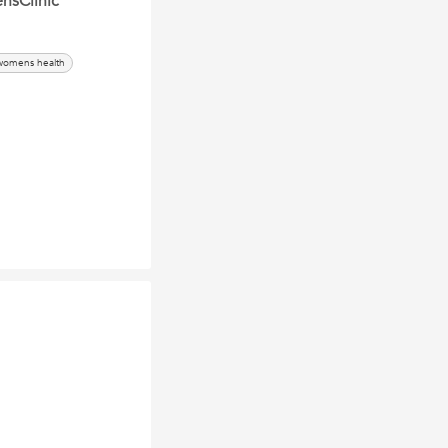
nsClinic
womens health