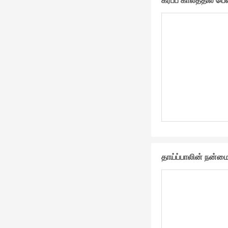
கர்ப்ப காலத்தில் 
தாய்ப்பாலின் நன்ம