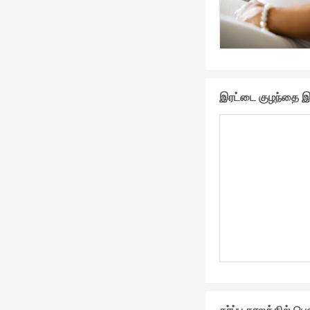
இரட்டை குழந்தை இர