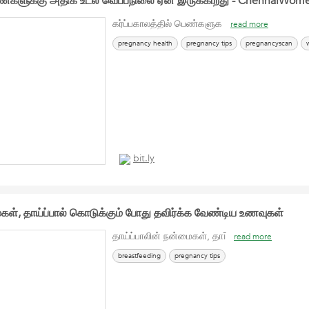
பெண்களுக்கு அதிக உடல் வெப்பநிலை ஏன் இருக்கிறது - ChennaiWome
கர்ப்பகாலத்தில் பெண்களுக
read more
pregnancy health
pregnancy tips
pregnancyscan
bit.ly
ைகள், தாய்ப்பால் கொடுக்கும் போது தவிர்க்க வேண்டிய உணவுகள்
தாய்ப்பாலின் நன்மைகள், தாī
read more
breastfeeding
pregnancy tips