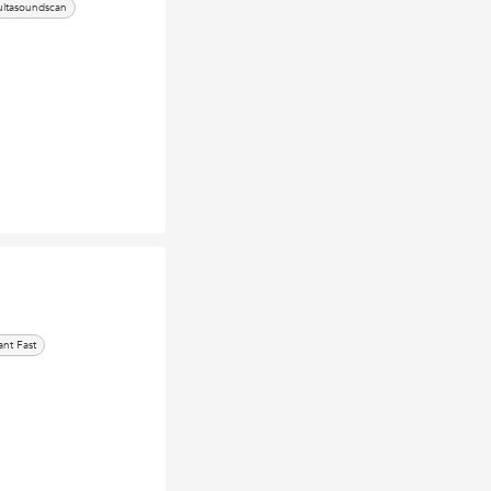
ultasoundscan
ant Fast