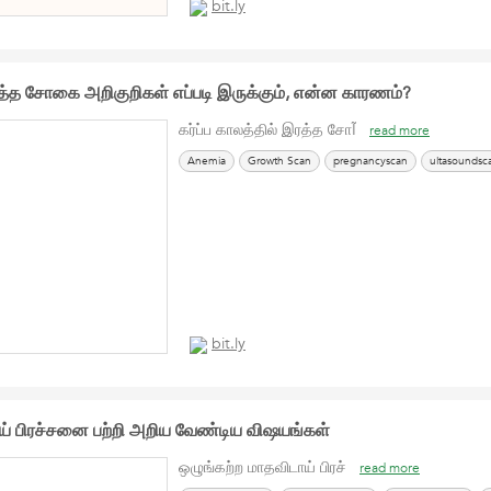
bit.ly
இரத்த சோகை அறிகுறிகள் எப்படி இருக்கும், என்ன காரணம்?
கர்ப்ப காலத்தில் இரத்த சோĨ
read more
Anemia
Growth Scan
pregnancyscan
ultasoundsc
bit.ly
ய் பிரச்சனை பற்றி அறிய வேண்டிய விஷயங்கள்
ஒழுங்கற்ற மாதவிடாய் பிரச்
read more