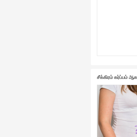
சீக்கிரம் கர்ப்பம்