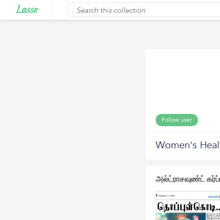
Follow user
Women's Heal
அல்ட்ராசவுண்ட் கர