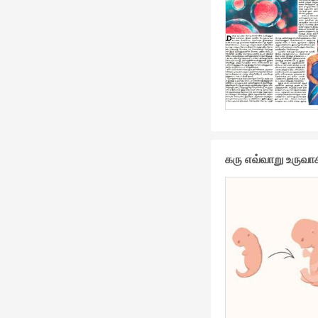
கரு எவ்வாறு உருவா