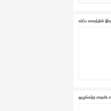
கர்ப்ப காலத்தில் 
ஒழுங்கற்ற மாதவிடா