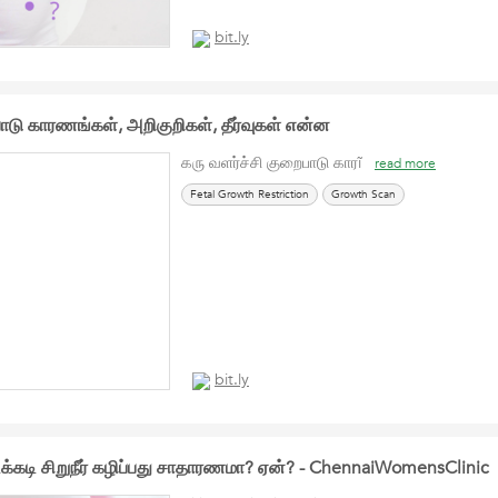
bit.ly
ாடு காரணங்கள், அறிகுறிகள், தீர்வுகள் என்ன
கரு வளர்ச்சி குறைபாடு காரĩ
read more
Fetal Growth Restriction
Growth Scan
bit.ly
டிக்கடி சிறுநீர் கழிப்பது சாதாரணமா? ஏன்? - ChennaiWomensClinic