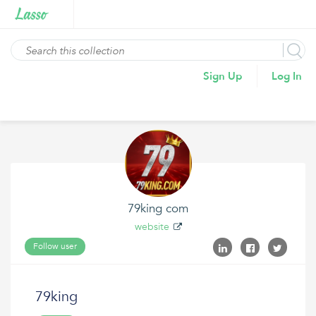
Sign Up
Log In
79king com
website
Follow user
79king