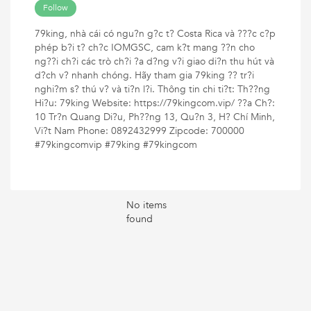
Follow
79king, nhà cái có ngu?n g?c t? Costa Rica và ???c c?p
phép b?i t? ch?c IOMGSC, cam k?t mang ??n cho
ng??i ch?i các trò ch?i ?a d?ng v?i giao di?n thu hút và
d?ch v? nhanh chóng. Hãy tham gia 79king ?? tr?i
nghi?m s? thú v? và ti?n l?i. Thông tin chi ti?t: Th??ng
Hi?u: 79king Website: https://79kingcom.vip/ ??a Ch?:
10 Tr?n Quang Di?u, Ph??ng 13, Qu?n 3, H? Chí Minh,
Vi?t Nam Phone: 0892432999 Zipcode: 700000
#79kingcomvip #79king #79kingcom
No items
found