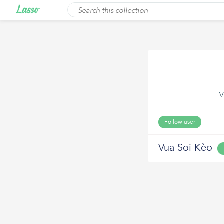
V
Follow user
Vua Soi Kèo