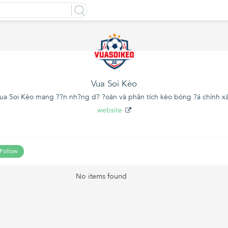
Vua Soi Kèo
ua Soi Kèo mang ??n nh?ng d? ?oán và phân tích kèo bóng ?á chính x
website
Follow
No items found