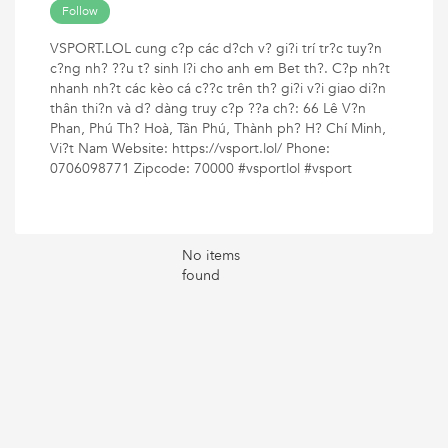
Follow
VSPORT.LOL cung c?p các d?ch v? gi?i trí tr?c tuy?n
c?ng nh? ??u t? sinh l?i cho anh em Bet th?. C?p nh?t
nhanh nh?t các kèo cá c??c trên th? gi?i v?i giao di?n
thân thi?n và d? dàng truy c?p ??a ch?: 66 Lê V?n
Phan, Phú Th? Hoà, Tân Phú, Thành ph? H? Chí Minh,
Vi?t Nam Website: https://vsport.lol/ Phone:
0706098771 Zipcode: 70000 #vsportlol #vsport
No items
found