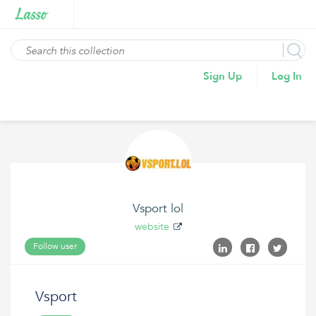
Sign Up
Log In
Vsport lol
website
Follow user
Vsport