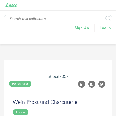
Sign Up
Log In
tihoc67057
Follow user
Wein-Prost und Charcuterie
Follow