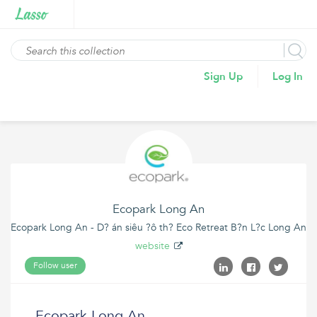
Sign Up
Log In
Ecopark Long An
Ecopark Long An - D? án siêu ?ô th? Eco Retreat B?n L?c Long An
website
Follow user
Ecopark Long An