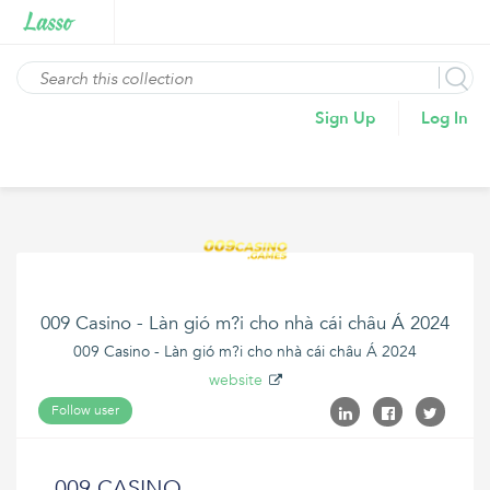
Sign Up
Log In
009 Casino - Làn gió m?i cho nhà cái châu Á 2024
009 Casino - Làn gió m?i cho nhà cái châu Á 2024
website
Follow user
009 CASINO