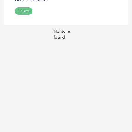
Follow
No items
found