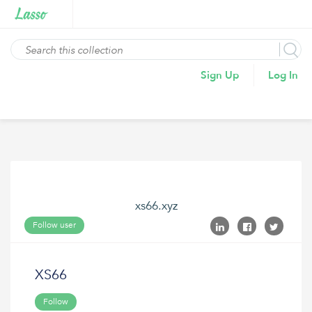
Sign Up
Log In
xs66.xyz
Follow user
XS66
Follow