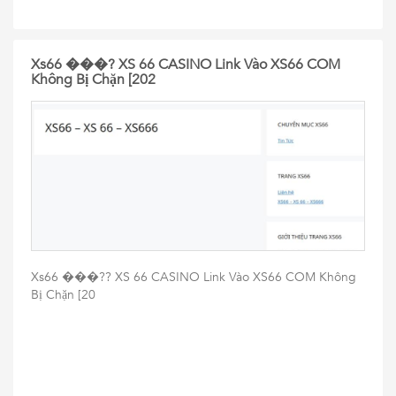
Xs66 ���?️ XS 66 CASINO Link Vào XS66 COM
Không Bị Chặn [202
Xs66 ���??️ XS 66 CASINO Link Vào XS66 COM Không
Bị Chặn [20