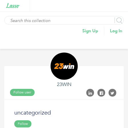
Sign Up
Log In
23WIN
Follow user
uncategorized
Follow