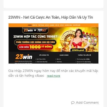
23WIN - Nơi Cá Cược An Toàn, Hấp Dẫn Và Uy Tín
Gia nhập 23WIN ngay hôm nay để nhận các khuyến mãi hấp
dẫn và tận hưởng c&aac
read more
Add Comment