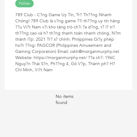
Follow
789 Club - C?ng Game Uy Tín, Tr? Th??ng Nhanh
Chóng! 789 Club là c?ng game ??i th??ng uy tín hàng
??u Vi?t Nam v?i kho tàng trò ch?i ?a d?ng, t? l? tr?
th??ng cao và h? th?ng thanh toán nhanh chóng. N?m
thành l?p: 2021 Tr? s? chính: Philippines Gi?y phép
ho?t ??ng: PAGCOR (Philippines Amusement and
Gaming Corporation) Email: cskh@morganmurphy.net
Website: https://morganmurphy.net/ ??a ch?: 196C
Nguy?n Thái S?n, Ph??ng 4, Gò V?p, Thành ph? H?
Chí Minh, Vi?t Nam
No items
found