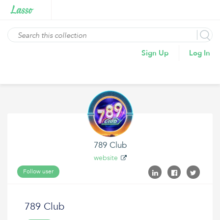
Sign Up
Log In
789 Club
website
Follow user
789 Club