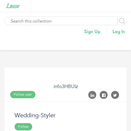
Sign Up
Log In
info3HBUIz
Follow user
Wedding-Styler
Follow