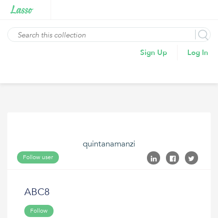
Sign Up
Log In
quintanamanzi
Follow user
ABC8
Follow