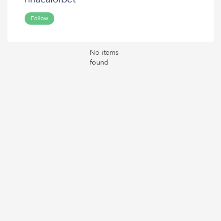
Follow
No items
found