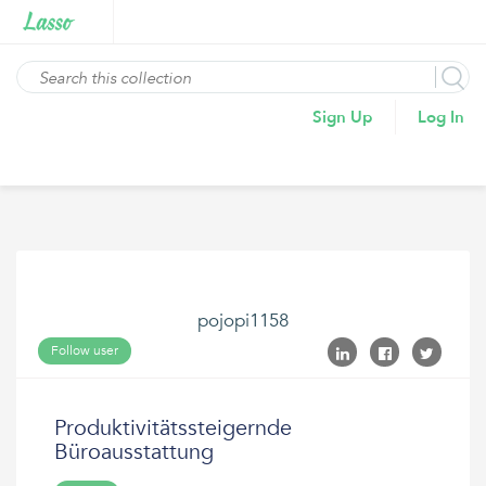
Sign Up
Log In
pojopi1158
Follow user
Produktivitätssteigernde
Büroausstattung