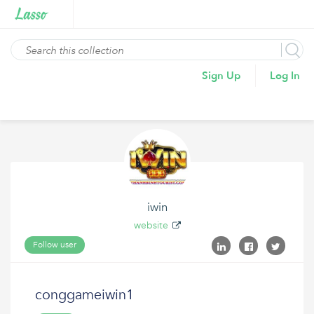
Sign Up
Log In
iwin
website
Follow user
conggameiwin1