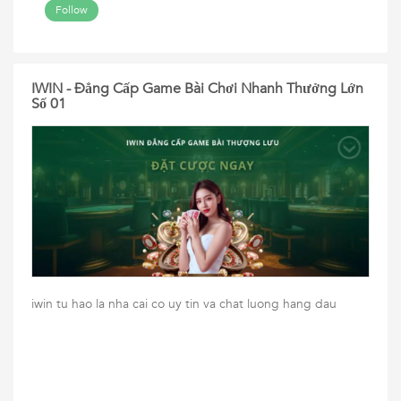
Follow
IWIN - Đẳng Cấp Game Bài Chơi Nhanh Thưởng Lớn
Số 01
iwin tu hao la nha cai co uy tin va chat luong hang dau