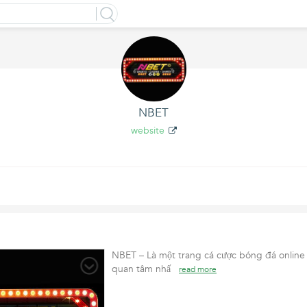
NBET
website
NBET – Là một trang cá cược bóng đá online
quan tâm nhấ
read more