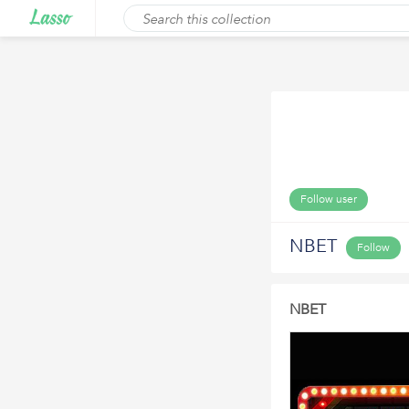
Follow user
NBET
Follow
NBET