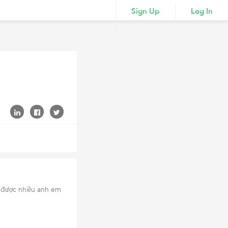
Sign Up
Log In
 được nhiều anh em