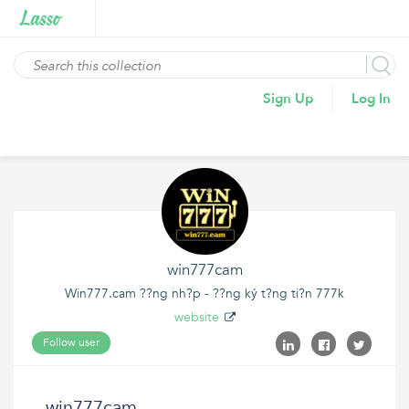
Sign Up
Log In
win777cam
Win777.cam ??ng nh?p - ??ng ký t?ng ti?n 777k
website
Follow user
win777cam