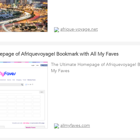
afrique-voyage.net
epage of Afriquevoyage! Bookmark with All My Faves
The Ultimate Homepage of Afriquevoyage! B
My Faves
allmyfaves.com