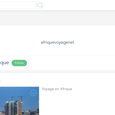
afriquevoyagenet
ique
Follow
e
Voyage en Afrique