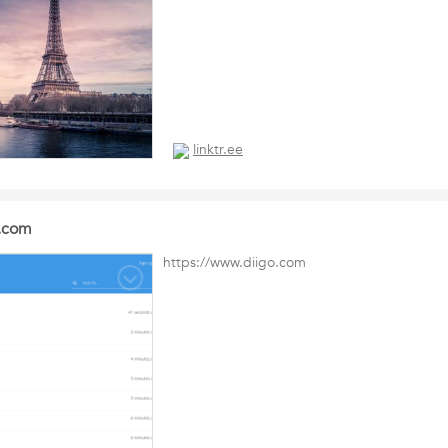
linktr.ee
o.com
https://www.diigo.com