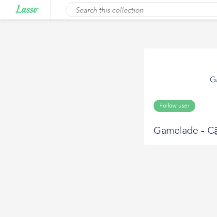
G
Follow user
Gamelade - Cậ