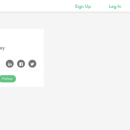
Sign Up
Log In
ay
Follow